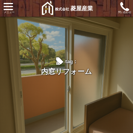
菱屋産業
株式会社
l
tag：
内窓リフォーム