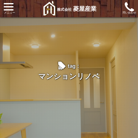
菱屋産業
株式会社
l
tag：
マンションリノベ